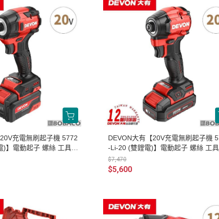
搬運器 • 搬運工具
六角 • 球型 • 星型扳手
20V充電無刷起子機 5772
DEVON大有【20V充電無刷起子機 5
單鋰電)】電動起子 螺絲 工具機
-Li-20 (雙鋰電)】電動起子 螺絲 工
電鑽
$7,470
$5,600