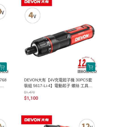
768
DEVON大有【4V充電起子機 30PCS套
具機
裝組 5617-Li-4】電動起子 螺絲 工具機
起子組
$1,470
$1,100