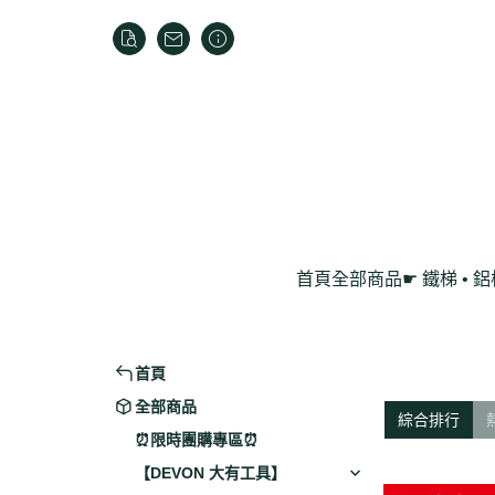
首頁
全部商品
☛ 鐵梯 • 
家用折疊梯
鋁製工作梯
首頁
全部商品
綜合排行
⏰限時團購專區⏰
【DEVON 大有工具】