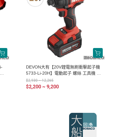
-
DEVON大有【20V鋰電無刷衝擊起子機
起子
5733-Li-20H】電動起子 螺絲 工具機 電
鑽 衝擊鑽
$2,930 ~ 12,265
$2,200 ~ 9,200