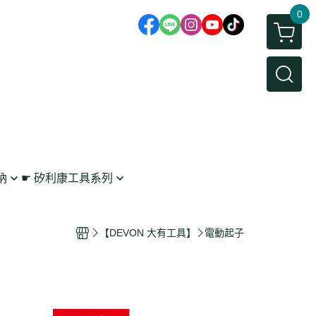
0
納
☛ 矽利康工具系列
鉤
矽利康抹刀/刮刀
 工具收納
矽利康槍
【DEVON 大有工具】
電動起子
架