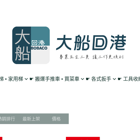
鋁梯 • 家用梯
☛ 搬運手推車 • 買菜車
☛ 各式扳手
☛ 工具收
買菜購物車
單向 棘輪扳手
工作腰帶 • 工具掛
平板車/烏龜車
雙向 棘輪扳手
工具包 • 工具箱 •
L型平板手推車
搖頭 棘輪扳手
零件收納盤 • 放置
熱銷排行
最新上架
價格
高載重手推車系列
扳手套裝組 • 工具組
透明無塵背包
多層工作推車
套筒 工具扳手