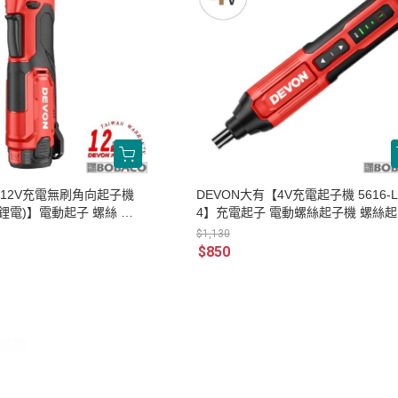
【12V充電無刷角向起子機
DEVON大有【4V充電起子機 5616-Li
2(雙鋰電)】電動起子 螺絲 工
4】充電起子 電動螺絲起子機 螺絲
DIY 修繕工具
$1,130
$850
條款