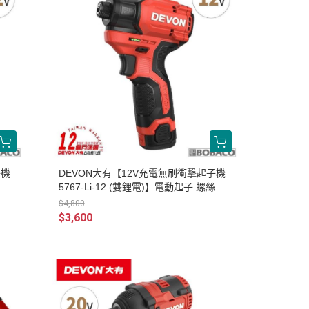
子機
DEVON大有【12V充電無刷衝擊起子機
螺絲
5767-Li-12 (雙鋰電)】電動起子 螺絲 工
具機 電鑽 衝擊鑽
$4,800
$3,600