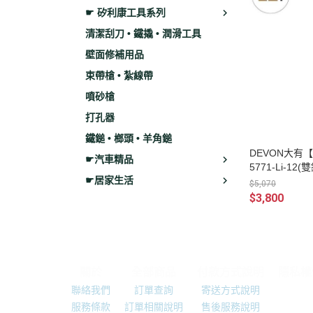
☛ 矽利康工具系列
清潔刮刀 • 鐵撬 • 潤滑工具
壁面修補用品
束帶槍 • 紮線帶
噴砂槍
打孔器
鐵鎚 • 榔頭 • 羊角鎚
DEVON大有
☛汽車精品
5771-Li-1
☛居家生活
具機 電鑽
$5,070
$3,800
關於
全部商品
付款方式說明
隱私權
聯絡我們
訂單查詢
寄送方式說明
服務條款
訂單相關說明
售後服務說明