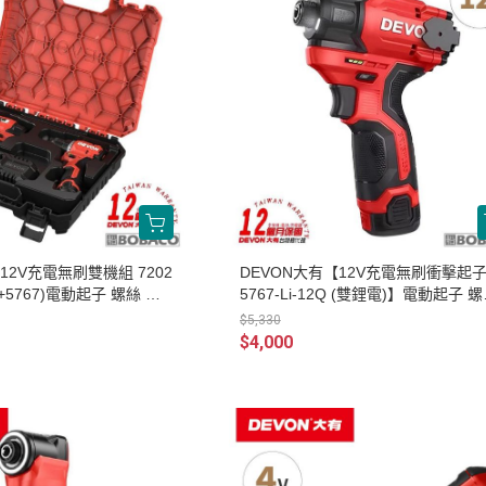
12V充電無刷雙機組 7202
DEVON大有【12V充電無刷衝擊起
09+5767)電動起子 螺絲 工
5767-Li-12Q (雙鋰電)】電動起子 
擊鑽
工具機 電鑽 衝擊鑽
$5,330
$4,000