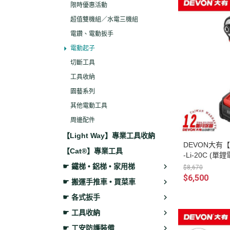
限時優惠活動
超值雙機組／水電三機組
電鑽、電動扳手
電動起子
切斷工具
工具收納
園藝系列
其他電動工具
周邊配件
【Light Way】專業工具收納
DEVON大有【
【Cat®】專業工具
-Li-20C (
電鑽
☛ 鐵梯 • 鋁梯 • 家用梯
$8,670
$6,500
☛ 搬運手推車 • 買菜車
☛ 各式扳手
☛ 工具收納
☛ 工安防護裝備