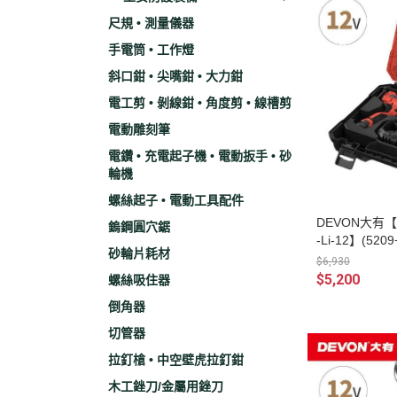
尺規 • 測量儀器
手電筒 • 工作燈
斜口鉗 • 尖嘴鉗 • 大力鉗
電工剪 • 剝線鉗 • 角度剪 • 線槽剪
電動雕刻筆
電鑽 • 充電起子機 • 電動扳手 • 砂
輪機
螺絲起子 • 電動工具配件
DEVON大有【
鎢鋼圓穴鋸
-Li-12】(52
砂輪片耗材
具機 電鑽 衝
$6,930
$5,200
螺絲吸住器
倒角器
切管器
拉釘槍 • 中空壁虎拉釘鉗
木工銼刀/金屬用銼刀