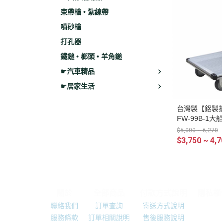
束帶槍 • 紮線帶
噴砂槍
打孔器
鐵鎚 • 榔頭 • 羊角鎚
☛汽車精品
☛居家生活
台灣製【鋁製折
FW-99B-1
拉車 搬貨車 
$5,000 ~ 6,270
$3,750 ~ 4,
關於
全部商品
付款方式說明
隱私權
聯絡我們
訂單查詢
寄送方式說明
服務條款
訂單相關說明
售後服務說明