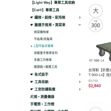
【Light Way】專業工具收納
【Cat®】專業工具
☛ 鐵梯 • 鋁梯 • 家用梯
☛ 搬運手推車 • 買菜車
買菜購物車
平板車/烏龜車
L型平板手推車
高載重手推車系列
多層工作推車
搬運器 • 搬運工具
台灣製【折疊式
☛ 各式扳手
T-900-L4
工作車 搬運車
$3,790
☛ 工具收納
$2,840
☛ 工安防護裝備
尺規 • 測量儀器
手電筒 • 工作燈