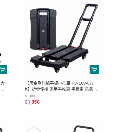
-大
【黑金剛伸縮平板小推車 PD-100-6W
推車
K】折疊便攜 家用手推車 平板車 烏龜車
手拉車 小拖車 行李推車
$1,800
$1,350