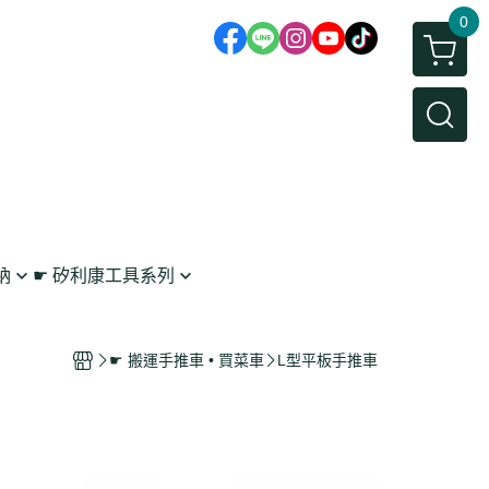
0
納
☛ 矽利康工具系列
鉤
矽利康抹刀/刮刀
 工具收納
矽利康槍
☛ 搬運手推車 • 買菜車
L型平板手推車
架