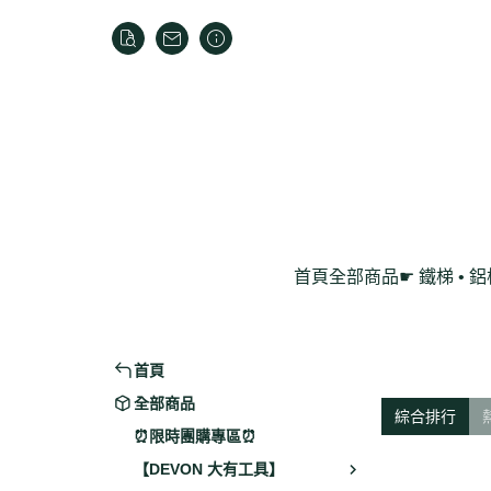
首頁
全部商品
☛ 鐵梯 • 
家用折疊梯
鋁製工作梯
首頁
全部商品
綜合排行
⏰限時團購專區⏰
【DEVON 大有工具】