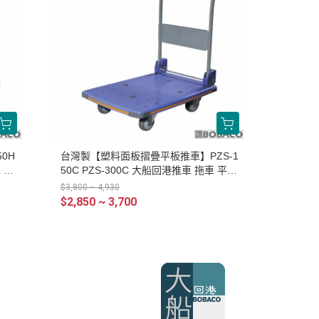
0H
台灣製【塑料面板摺疊平板推車】PZS-1
 手
50C PZS-300C 大船回港推車 拖車 平板
車 手拉車 搬貨車 工作車 搬運車
$3,800 ~ 4,930
$2,850 ~ 3,700