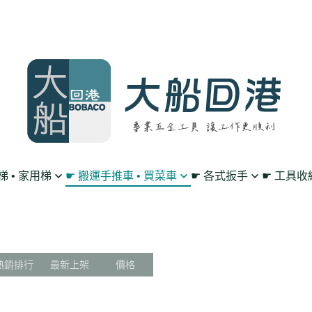
鋁梯 • 家用梯
☛ 搬運手推車 • 買菜車
☛ 各式扳手
☛ 工具收
買菜購物車
單向 棘輪扳手
工作腰帶 • 工具掛
平板車/烏龜車
雙向 棘輪扳手
工具包 • 工具箱 •
L型平板手推車
搖頭 棘輪扳手
零件收納盤 • 放置
熱銷排行
最新上架
價格
高載重手推車系列
扳手套裝組 • 工具組
透明無塵背包
多層工作推車
套筒 工具扳手