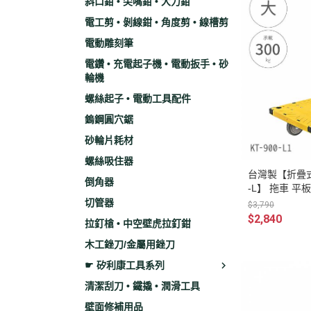
斜口鉗 • 尖嘴鉗 • 大力鉗
電工剪 • 剝線鉗 • 角度剪 • 線槽剪
電動雕刻筆
電鑽 • 充電起子機 • 電動扳手 • 砂
輪機
螺絲起子 • 電動工具配件
鎢鋼圓穴鋸
砂輪片耗材
螺絲吸住器
台灣製【折疊式平
倒角器
-L】 拖車 平
搬運車
切管器
$3,790
$2,840
拉釘槍 • 中空壁虎拉釘鉗
木工銼刀/金屬用銼刀
☛ 矽利康工具系列
清潔刮刀 • 鐵撬 • 潤滑工具
壁面修補用品