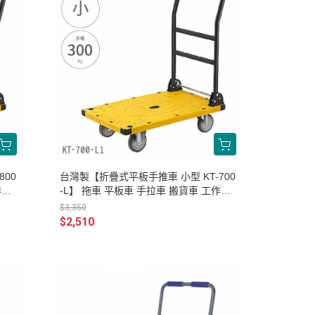
800
台灣製【折疊式平板手推車 小型 KT-700
作車
-L】 拖車 平板車 手拉車 搬貨車 工作車
搬運車
$3,350
$2,510