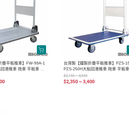
疊平板推車】FW-99A-1
台灣製【鐵製折疊平板推車】PZS-15
大船回港推車 拖車 平板車 手
PZS-250H大船回港推車 拖車 平板車
工作車 搬運車
拉車 搬貨車 工作車 搬運車
$3,130 ~ 4,530
700
$2,350 ~ 3,400
條款