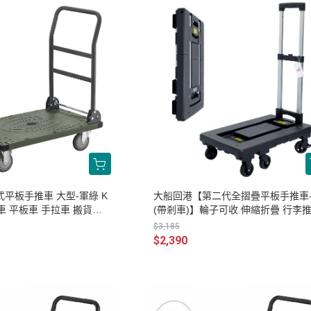
搬運器 • 搬運工具
六角 • 球型 • 星型扳手
平板手推車 大型-軍綠 K
大船回港【第二代全摺疊平板手推車
】拖車 平板車 手拉車 搬貨車
(帶剎車)】輪子可收 伸縮折疊 行李
購物車 買菜車
$3,185
$2,390