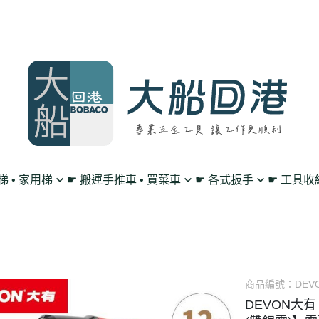
鋁梯 • 家用梯
☛ 搬運手推車 • 買菜車
☛ 各式扳手
☛ 工具收
買菜購物車
單向 棘輪扳手
工作腰帶 • 工具掛
平板車/烏龜車
雙向 棘輪扳手
工具包 • 工具箱 •
L型平板手推車
搖頭 棘輪扳手
零件收納盤 • 放置
高載重手推車系列
扳手套裝組 • 工具組
透明無塵背包
商品編號：
DEVO
DEVON大有
多層工作推車
套筒 工具扳手