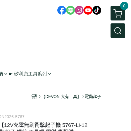
0
納
☛ 矽利康工具系列
鉤
矽利康抹刀/刮刀
 工具收納
矽利康槍
【DEVON 大有工具】
電動起子
架
N2026-5767
【12V充電無刷衝擊起子機 5767-Li-12