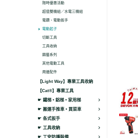
限時優惠活動
超值雙機組／水電三機組
電鑽、電動扳手
電動起子
切斷工具
工具收納
園藝系列
其他電動工具
周邊配件
【Light Way】專業工具收納
【Cat®】專業工具
☛ 鐵梯 • 鋁梯 • 家用梯
☛ 搬運手推車 • 買菜車
☛ 各式扳手
☛ 工具收納
☛ 工安防護裝備