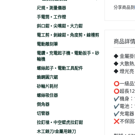
分享商品到
尺規 • 測量儀器
手電筒 • 工作燈
斜口鉗 • 尖嘴鉗 • 大力鉗
電工剪 • 剝線鉗 • 角度剪 • 線槽剪
商品詳
電動雕刻筆
電鑽 • 充電起子機 • 電動扳手 • 砂
◆ 金屬
輪機
◆ 大散
螺絲起子 • 電動工具配件
◆ 燈光亮
鎢鋼圓穴鋸
⭕️一級
砂輪片耗材
⭕️超長1
螺絲吸住器
✔️機身：
倒角器
✔️電池：
✔️充電器
切管器
❌不保固
拉釘槍 • 中空壁虎拉釘鉗
木工銼刀/金屬用銼刀