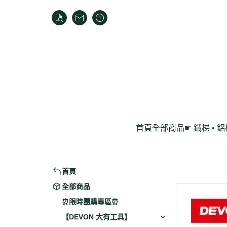
首頁
全部商品
☛ 鐵梯 • 
家用折疊梯
鋁製工作梯
首頁
全部商品
⏰限時團購專區⏰
【DEVON 大有工具】