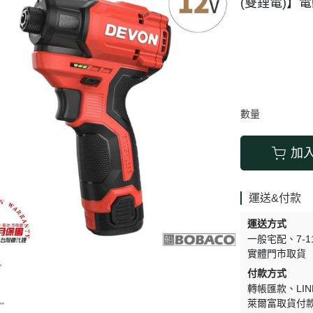
(雙鋰電)】電
搬運器 • 搬運工具
六角 • 球型 • 星型扳手
數量
加
運送&付款
運送方式
一般宅配
7-
實體門市取貨
付款方式
轉帳匯款
LIN
萊爾富取貨付