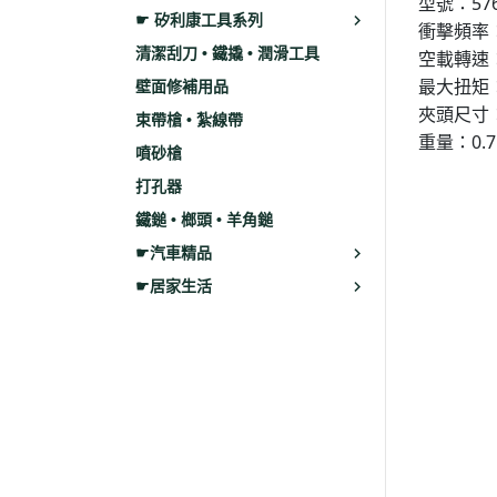
型號：5767
☛ 矽利康工具系列
衝擊頻率：1
清潔刮刀 • 鐵撬 • 潤滑工具
空載轉速：1
最大扭矩：
壁面修補用品
夾頭尺寸：
束帶槍 • 紮線帶
重量：0.
噴砂槍
打孔器
鐵鎚 • 榔頭 • 羊角鎚
☛汽車精品
☛居家生活