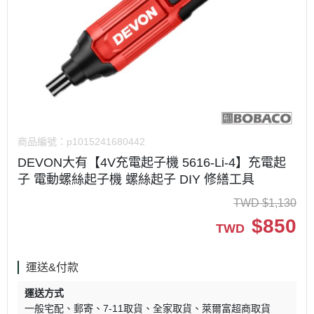
商品編號：
p1015241680442
DEVON大有【4V充電起子機 5616-Li-4】充電起
子 電動螺絲起子機 螺絲起子 DIY 修繕工具
TWD
$
1,130
$
850
TWD
運送&付款
運送方式
一般宅配
郵寄
7-11取貨
全家取貨
萊爾富超商取貨