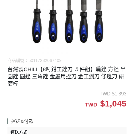
商品編號：
p0117232067409
台灣製CHILI【8吋鉗工銼刀 ５件組】扁銼 方銼 半
圓銼 圓銼 三角銼 金屬用挫刀 金工剉刀 修邊刀 研
磨棒
TWD
$
1,393
$
1,045
TWD
運送&付款
運送方式