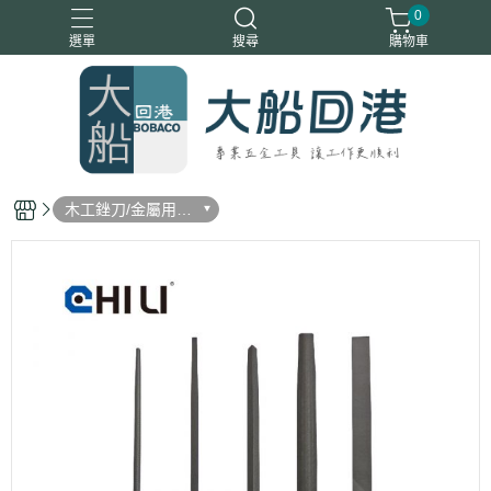
0
選單
搜尋
購物車
木工銼刀/金屬用銼
刀