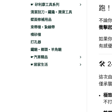
☛ 矽利康工具系列
跑
清潔刮刀 • 鐵撬 • 潤滑工具
壁面修補用品
不論你
束帶槍 • 紮線帶
衝擊
噴砂槍
如果
打孔器
有感
鐵鎚 • 榔頭 • 羊角鎚
☛汽車精品
🛠
☛居家生活
這次
僅承
極
不