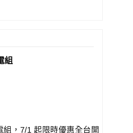
電組
雙電組，7/1 起限時優惠全台開