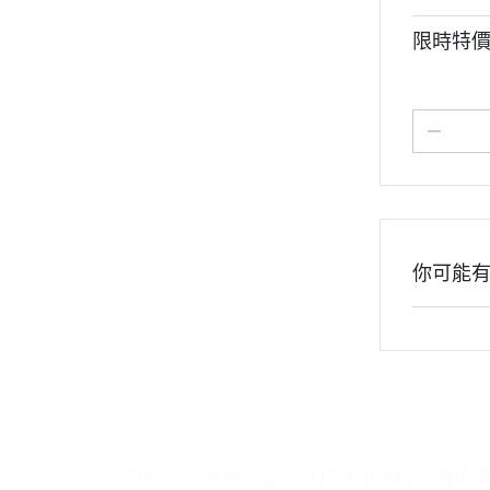
限時特價【
你可能
關於
全部商品
付款方式說明
隱私權