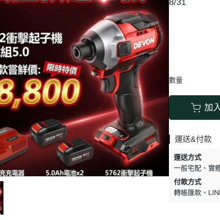
8/31
搬運器 • 搬運工具
六角 • 球型 • 星型扳手
數量
加
運送&付款
運送方式
一般宅配
實
付款方式
轉帳匯款
LIN