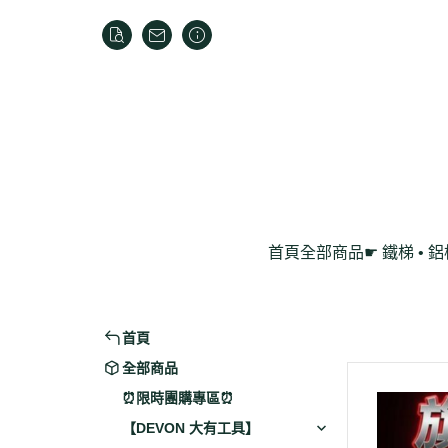
首頁
全部商品
☛ 鐵梯 • 
家用折疊梯
鋁製工作梯
首頁
全部商品
⏰限時團購專區⏰
【DEVON 大有工具】