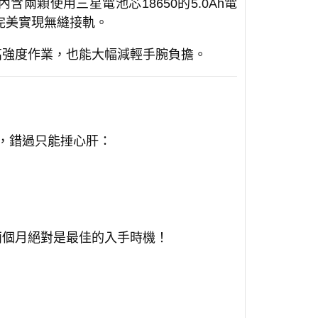
內含兩顆使用三星電池芯18650的5.0Ah電
完美實現無縫接軌。
高強度作業，也能大幅減輕手腕負擔。
，錯過只能捶心肝：
兩個月絕對是最佳的入手時機！