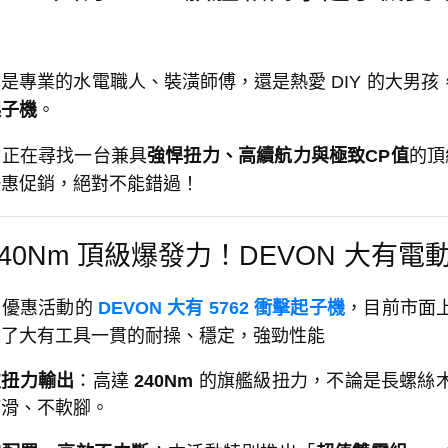
！
是專業的水電職人、裝潢師傅，還是熱愛 DIY 的大男
起子機
。
你正在尋找一台兼具
強悍扭力、高續航力與極致CP值
的頂
優惠促銷，絕對不能錯過！
️ 240Nm 頂級爆發力！DEVON 大有電動
由優惠活動的
DEVON 大有 5762 衝擊起子機
，目前市面
襲了大有工具一貫的耐操、穩定，強勁性能
致扭力輸出
：高達
240Nm
的旗艦級扭力，不論是長螺絲
打滑、不軟腳。