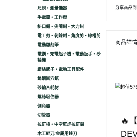
分享商品到
尺規 • 測量儀器
手電筒 • 工作燈
斜口鉗 • 尖嘴鉗 • 大力鉗
電工剪 • 剝線鉗 • 角度剪 • 線槽剪
商品詳
電動雕刻筆
電鑽 • 充電起子機 • 電動扳手 • 砂
輪機
螺絲起子 • 電動工具配件
鎢鋼圓穴鋸
砂輪片耗材
螺絲吸住器
倒角器
切管器
🔥
拉釘槍 • 中空壁虎拉釘鉗
DE
木工銼刀/金屬用銼刀