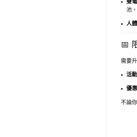
雙
池
人
📅
需要
活
優
不論