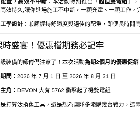
電配置，高效不中斷
：本活動特別推出「
超值雙電組
」，
，高效持久,讓你進場施工不中斷，一顆充電、一顆工作，
體工學設計
：兼顧握持舒適度與絕佳的配重，即便長時間
 限時盛宴！優惠檔期務必記牢
升級裝備的師傅們注意了！本次活動
為期2個月
的優惠促銷
動期間
：2026 年 7 月 1 日 至 2026 年 8 月 31 日
惠主角
：DEVON 大有 5762 衝擊起子機雙電組
你是打算汰換舊工具，還是想為團隊多添購幾台戰力，這