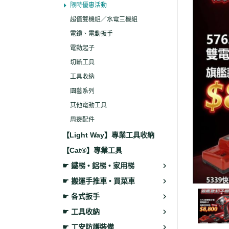
限時優惠活動
超值雙機組／水電三機組
電鑽、電動扳手
電動起子
切斷工具
工具收納
園藝系列
其他電動工具
周邊配件
【Light Way】專業工具收納
【Cat®】專業工具
☛ 鐵梯 • 鋁梯 • 家用梯
☛ 搬運手推車 • 買菜車
☛ 各式扳手
☛ 工具收納
☛ 工安防護裝備