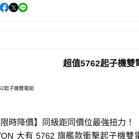
情
超值5762起子機雙
【限時降價】同級距同價位最強扭力！
VON 大有 5762 旗艦款衝擊起子機