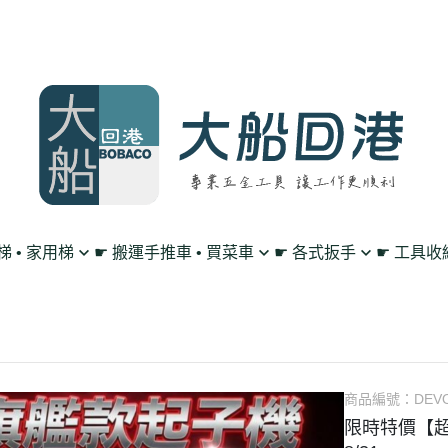
鋁梯 • 家用梯
☛ 搬運手推車 • 買菜車
☛ 各式扳手
☛ 工具收
買菜購物車
單向 棘輪扳手
工作腰帶 • 工具掛
平板車/烏龜車
雙向 棘輪扳手
工具包 • 工具箱 •
L型平板手推車
搖頭 棘輪扳手
零件收納盤 • 放置
高載重手推車系列
扳手套裝組 • 工具組
透明無塵背包
商品編號：
DEVO
限時特價【超值
多層工作推車
套筒 工具扳手