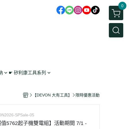
0
納
☛ 矽利康工具系列
鉤
矽利康抹刀/刮刀
 工具收納
矽利康槍
【DEVON 大有工具】
限時優惠活動
架
N2026-SPSale-05
5762起子機雙電組】活動期間 7/1 -