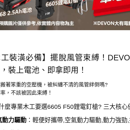
工裝潢必備】擺脫風管束縛！DEVON 大
槍，裝上電池、即拿即用！
搬著笨重的空壓機，被糾纏不清的風管絆倒嗎?
效率，不該被因此束縛！
為什麼專業木工要選6605 F50鋰電釘槍? 三大核
氣動力驅動
：輕便好攜帶,空氣動力驅動,動力強勁