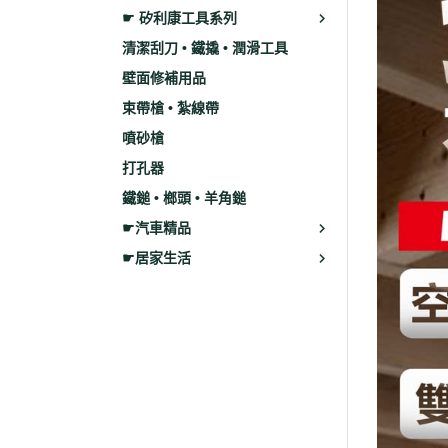
☛ 矽利康工具系列
清潔刮刀 • 鐵撬 • 潤滑工具
壁面修補用品
束帶槍 • 紮線帶
噴砂槍
打孔器
鐵鎚 • 榔頭 • 羊角鎚
☛汽車精品
☛居家生活