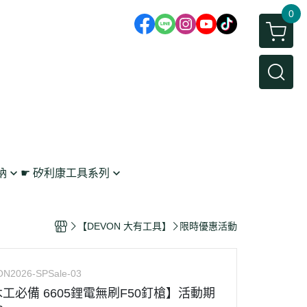
0
納
☛ 矽利康工具系列
鉤
矽利康抹刀/刮刀
 工具收納
矽利康槍
【DEVON 大有工具】
限時優惠活動
架
N2026-SPSale-03
工必備 6605鋰電無刷F50釘槍】活動期