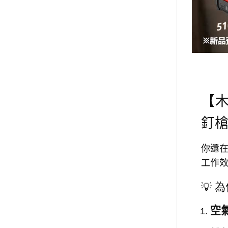
【木
釘
你還在
工作
💡 
空