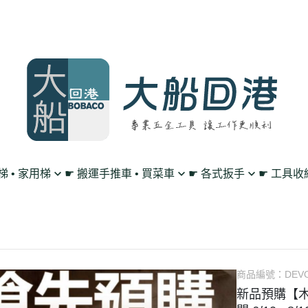
鋁梯 • 家用梯
☛ 搬運手推車 • 買菜車
☛ 各式扳手
☛ 工具收
買菜購物車
單向 棘輪扳手
工作腰帶 • 工具掛
平板車/烏龜車
雙向 棘輪扳手
工具包 • 工具箱 •
L型平板手推車
搖頭 棘輪扳手
零件收納盤 • 放置
高載重手推車系列
扳手套裝組 • 工具組
透明無塵背包
商品編號：
DEVO
新品預購【木
多層工作推車
套筒 工具扳手