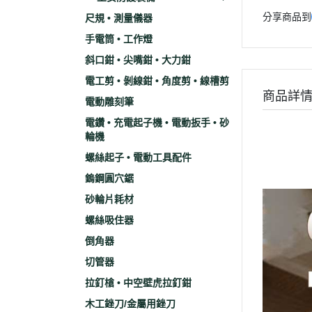
分享商品到
尺規 • 測量儀器
手電筒 • 工作燈
斜口鉗 • 尖嘴鉗 • 大力鉗
電工剪 • 剝線鉗 • 角度剪 • 線槽剪
商品詳
電動雕刻筆
電鑽 • 充電起子機 • 電動扳手 • 砂
輪機
螺絲起子 • 電動工具配件
鎢鋼圓穴鋸
砂輪片耗材
螺絲吸住器
倒角器
切管器
拉釘槍 • 中空壁虎拉釘鉗
木工銼刀/金屬用銼刀