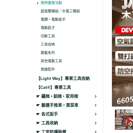
限時優惠活動
超值雙機組／水電三機組
電鑽、電動扳手
電動起子
切斷工具
工具收納
園藝系列
其他電動工具
周邊配件
【Light Way】專業工具收納
【Cat®】專業工具
☛ 鐵梯 • 鋁梯 • 家用梯
☛ 搬運手推車 • 買菜車
☛ 各式扳手
☛ 工具收納
☛ 工安防護裝備