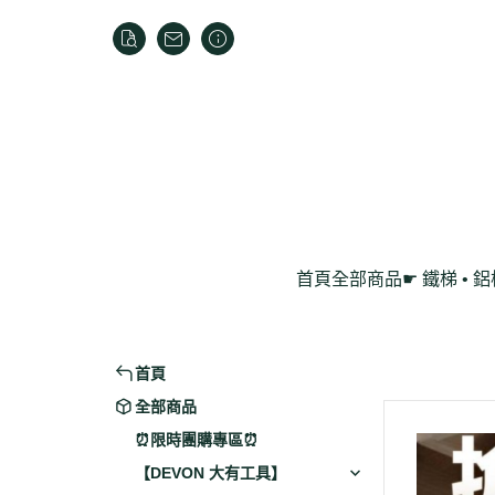
首頁
全部商品
☛ 鐵梯 • 
家用折疊梯
鋁製工作梯
首頁
全部商品
⏰限時團購專區⏰
【DEVON 大有工具】