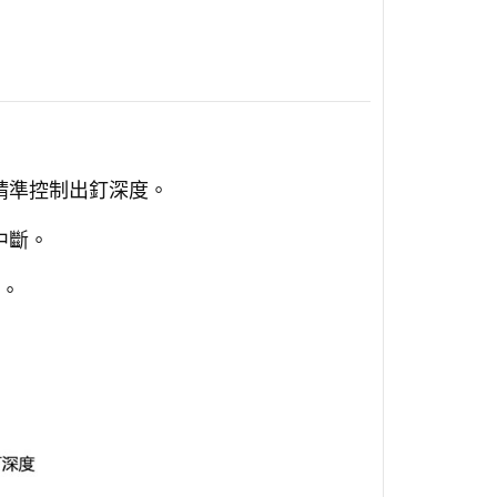
精準控制出釘深度。
中斷。
。