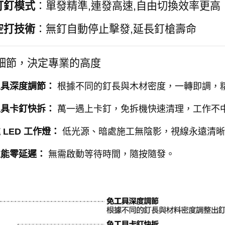
打釘模式
：單發精準,連發高速,自由切換效率更高
空打技術
：無釘自動停止擊發,延長釘槍壽命
 細節，決定專業的高度
工具深度調節：
根據不同的釘長與木材密度，一轉即調，
工具卡釘快拆：
萬一遇上卡釘，免拆機快速清理，工作不
 LED 工作燈：
低光源、暗處施工無陰影，視線永遠清晰
性能零延遲：
無需啟動等待時間，隨按隨發。