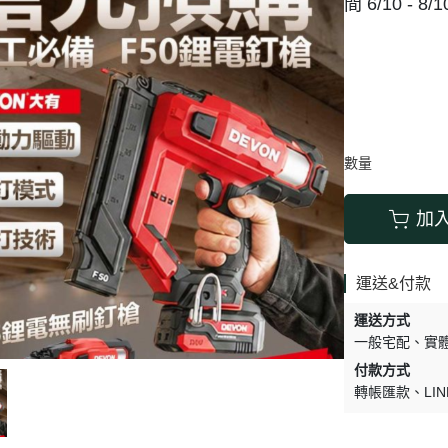
間 6/10 - 8/1
搬運器 • 搬運工具
六角 • 球型 • 星型扳手
數量
加
運送&付款
運送方式
一般宅配
實
付款方式
轉帳匯款
LIN