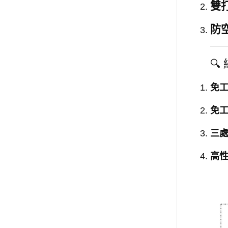
雙
防

免
免
三處
高