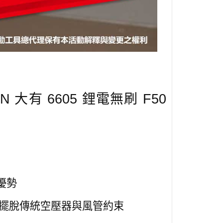
有 6605 鋰電無刷 F50
心優勢
,擺脫傳統空壓器與風管約束