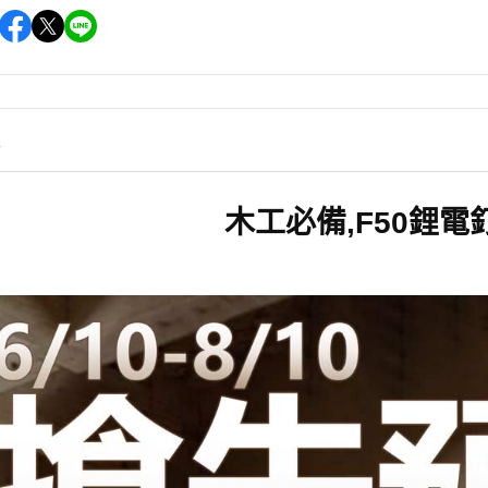
情
木工必備,F50鋰電