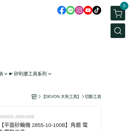
0
納
☛ 矽利康工具系列
鉤
矽利康抹刀/刮刀
 工具收納
矽利康槍
【DEVON 大有工具】
切斷工具
架
N2026-2855100B
【平面砂輪機 2855-10-100B】角磨 電