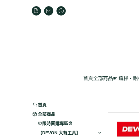
首頁
全部商品
☛ 鐵梯 • 
家用折疊梯
鋁製工作梯
首頁
全部商品
⏰限時團購專區⏰
【DEVON 大有工具】