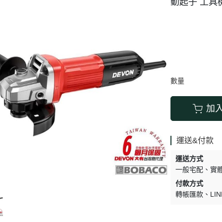
動起子 工具
搬運器 • 搬運工具
六角 • 球型 • 星型扳手
數量
加
運送&付款
運送方式
一般宅配
實
付款方式
轉帳匯款
LIN