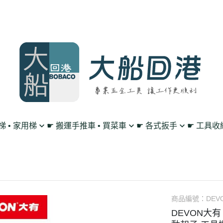
鋁梯 • 家用梯
☛ 搬運手推車 • 買菜車
☛ 各式扳手
☛ 工具收
買菜購物車
單向 棘輪扳手
工作腰帶 • 工具掛
平板車/烏龜車
雙向 棘輪扳手
工具包 • 工具箱 •
L型平板手推車
搖頭 棘輪扳手
零件收納盤 • 放置
高載重手推車系列
扳手套裝組 • 工具組
透明無塵背包
商品編號：
DEVO
DEVON大有
多層工作推車
套筒 工具扳手