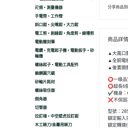
分享商品到
尺規 • 測量儀器
手電筒 • 工作燈
斜口鉗 • 尖嘴鉗 • 大力鉗
電工剪 • 剝線鉗 • 角度剪 • 線槽剪
商品詳
電動雕刻筆
電鑽 • 充電起子機 • 電動扳手 • 砂
▲大風口
輪機
▲全銅電
螺絲起子 • 電動工具配件
▲後置開
鎢鋼圓穴鋸
⭕️一級
砂輪片耗材
⭕️超長6
螺絲吸住器
✔️機身：
倒角器
❌不保固
切管器
型號：2855
拉釘槍 • 中空壁虎拉釘鉗
額定輸入功
額定轉速(轉
木工銼刀/金屬用銼刀