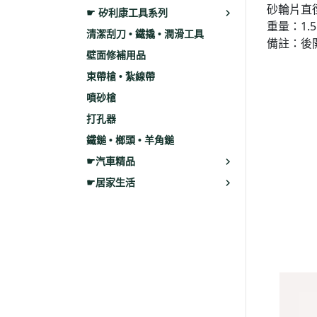
砂輪片直徑
☛ 矽利康工具系列
重量：1.5
清潔刮刀 • 鐵撬 • 潤滑工具
備註：後
壁面修補用品
束帶槍 • 紮線帶
噴砂槍
打孔器
鐵鎚 • 榔頭 • 羊角鎚
☛汽車精品
☛居家生活