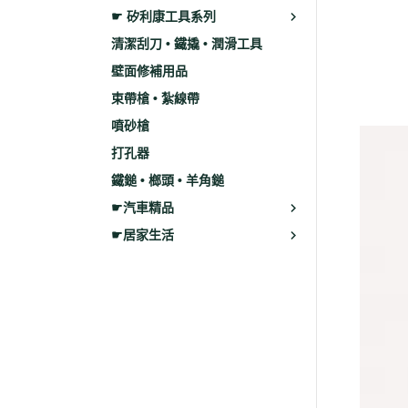
☛ 矽利康工具系列
清潔刮刀 • 鐵撬 • 潤滑工具
壁面修補用品
束帶槍 • 紮線帶
噴砂槍
打孔器
鐵鎚 • 榔頭 • 羊角鎚
☛汽車精品
☛居家生活