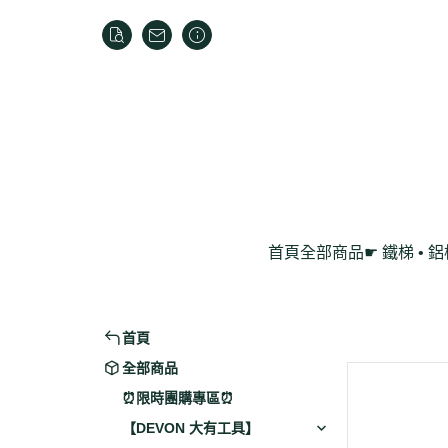
首頁
全部商品
☛ 鐵梯 • 
家用折疊梯
鋁製工作梯
首頁
全部商品
⏰限時團購專區⏰
【DEVON 大有工具】