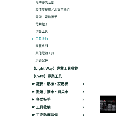
限時優惠活動
超值雙機組／水電三機組
電鑽、電動扳手
電動起子
切斷工具
工具收納
園藝系列
其他電動工具
周邊配件
【Light Way】專業工具收納
【Cat®】專業工具
☛ 鐵梯 • 鋁梯 • 家用梯
☛ 搬運手推車 • 買菜車
☛ 各式扳手
☛ 工具收納
☛ 工安防護裝備