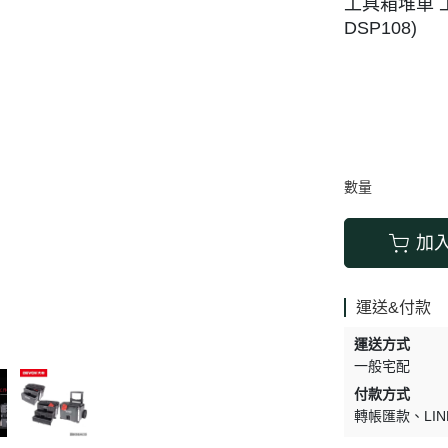
工具箱堆車 工
搬運器 • 搬運工具
六角 • 球型 • 星型扳手
DSP108)
數量
加
運送&付款
運送方式
一般宅配
付款方式
轉帳匯款
LIN