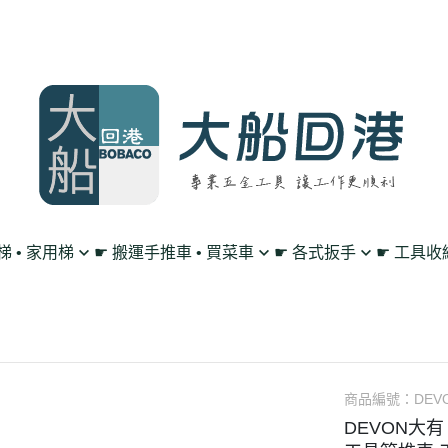
鋁梯 • 家用梯
☛ 搬運手推車 • 買菜車
☛ 各式扳手
☛ 工具收
買菜購物車
單向 棘輪扳手
工作腰帶 • 工具掛
平板車/烏龜車
雙向 棘輪扳手
工具包 • 工具箱 •
L型平板手推車
搖頭 棘輪扳手
零件收納盤 • 放置
高載重手推車系列
扳手套裝組 • 工具組
透明無塵背包
商品編號：
DEVO
DEVON大
多層工作推車
套筒 工具扳手