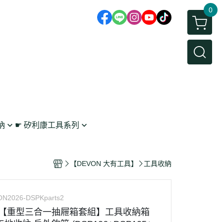
0
納
☛ 矽利康工具系列
鉤
矽利康抹刀/刮刀
 工具收納
矽利康槍
【DEVON 大有工具】
工具收納
架
N2026-DSPKparts2
有【重型三合一抽屜箱套組】工具收納箱