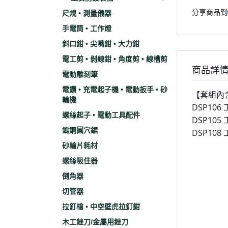
分享商品到
尺規 • 測量儀器
手電筒 • 工作燈
斜口鉗 • 尖嘴鉗 • 大力鉗
電工剪 • 剝線鉗 • 角度剪 • 線槽剪
商品詳
電動雕刻筆
電鑽 • 充電起子機 • 電動扳手 • 砂
【套組內
輪機
DSP10
螺絲起子 • 電動工具配件
DSP10
鎢鋼圓穴鋸
DSP10
砂輪片耗材
螺絲吸住器
倒角器
切管器
拉釘槍 • 中空壁虎拉釘鉗
木工銼刀/金屬用銼刀