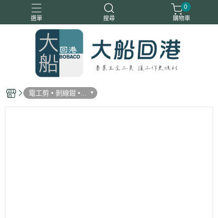
0
選單
搜尋
購物車
電工剪 • 剝線鉗 •
角度剪 • 線槽剪