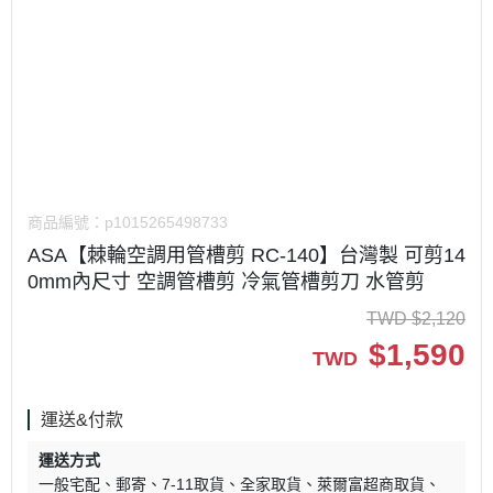
商品編號：
p1015265498733
ASA【棘輪空調用管槽剪 RC-140】台灣製 可剪14
0mm內尺寸 空調管槽剪 冷氣管槽剪刀 水管剪
TWD
$
2,120
$
1,590
TWD
運送&付款
運送方式
一般宅配
郵寄
7-11取貨
全家取貨
萊爾富超商取貨