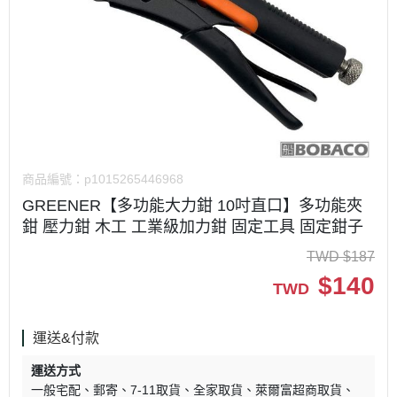
商品編號：
p1015265446968
GREENER【多功能大力鉗 10吋直口】多功能夾
鉗 壓力鉗 木工 工業級加力鉗 固定工具 固定鉗子
TWD
$
187
$
140
TWD
運送&付款
運送方式
一般宅配
郵寄
7-11取貨
全家取貨
萊爾富超商取貨