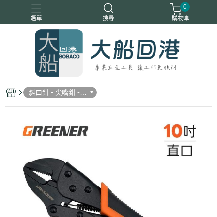
0
選單
搜尋
購物車
斜口鉗 • 尖嘴鉗 •
大力鉗