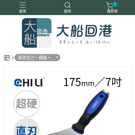
0
選單
搜尋
購物車
清潔刮刀 • 鐵撬 •
潤滑工具