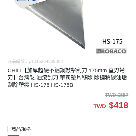
商品編號：
p1015264889308
CHILI【加厚超硬不鏽鋼敲擊刮刀 175mm 直刃彎
刃】台灣製 油漆刮刀 華司墊片移除 除鏽積碳油垢
刮除壁癌 HS-175 HS-175B
TWD
$
557
$
418
TWD
商品規格