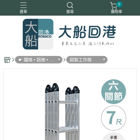
0
選單
搜尋
購物車
☛ 鐵梯 • 鋁梯 • 家
鋁製工作梯
用梯