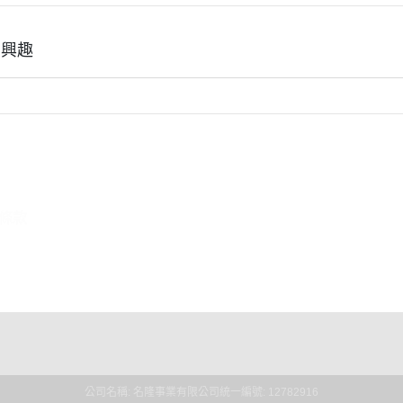
有興趣
條款
公司名稱: 名隆事業有限公司
統一編號: 12782916