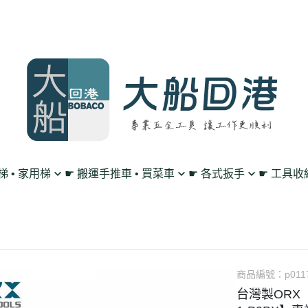
鋁梯 • 家用梯
☛ 搬運手推車 • 買菜車
☛ 各式扳手
☛ 工具收
買菜購物車
單向 棘輪扳手
工作腰帶 • 工具掛
平板車/烏龜車
雙向 棘輪扳手
工具包 • 工具箱 •
L型平板手推車
搖頭 棘輪扳手
零件收納盤 • 放置
高載重手推車系列
扳手套裝組 • 工具組
透明無塵背包
商品編號：
p011
台灣製ORX
多層工作推車
套筒 工具扳手