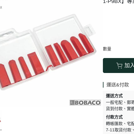
1-P9BX】專
搬運器 • 搬運工具
六角 • 球型 • 星型扳手
數量
加
運送&付款
運送方式
一般宅配
郵
貨到付款
實
付款方式
轉帳匯款
宅
7-11取貨付款