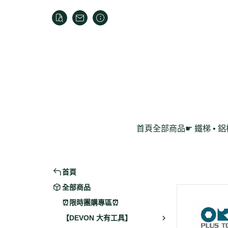
首頁
全部商品
☛ 鐵梯 • 
家用折疊梯
鋁製工作梯
首頁
全部商品
⏰限時團購專區⏰
【DEVON 大有工具】