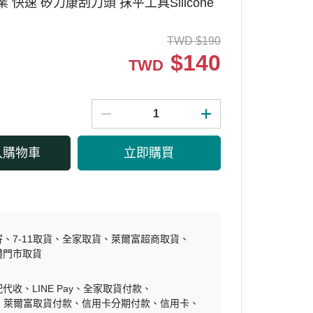
業 快速 矽力康刮刀頭 抹平工具Silicone
TWD
$
190
$
140
TWD
入購物車
立即購買
寄
7-11取貨
全家取貨
萊爾富超商取貨
體門市取貨
配代收
LINE Pay
全家取貨付款
萊爾富取貨付款
信用卡分期付款
信用卡