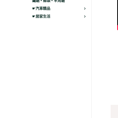
鐵鎚 • 榔頭 • 羊角鎚
☛汽車精品
☛居家生活