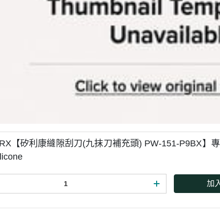
RX【矽利康縫隙刮刀(九抹刀補充頭) PW-151-P9BX】
icone
加