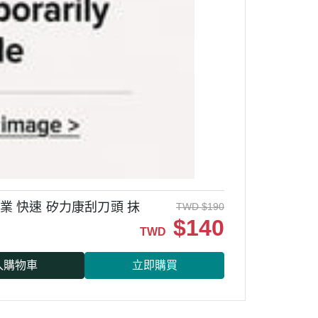
專業 快速 矽力康刮刀頭 抹
TWD
$
190
$
140
TWD
入購物車
立即購買