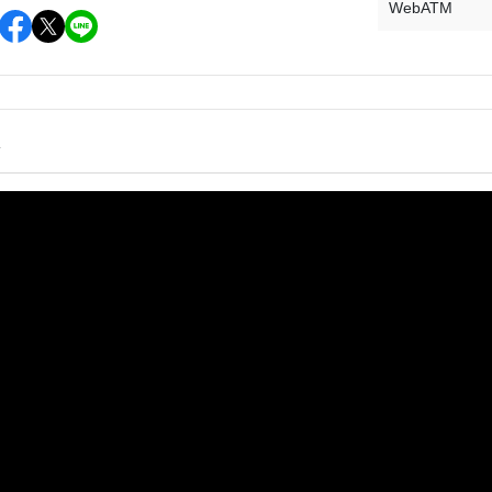
WebATM
情