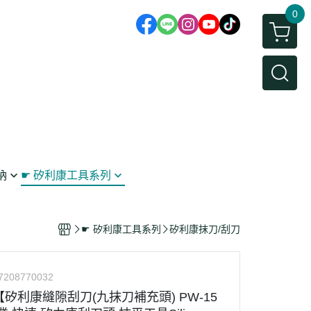
0
納
☛ 矽利康工具系列
鉤
矽利康抹刀/刮刀
 工具收納
矽利康槍
☛ 矽利康工具系列
矽利康抹刀/刮刀
架
7208770032
【矽利康縫隙刮刀(九抹刀補充頭) PW-15