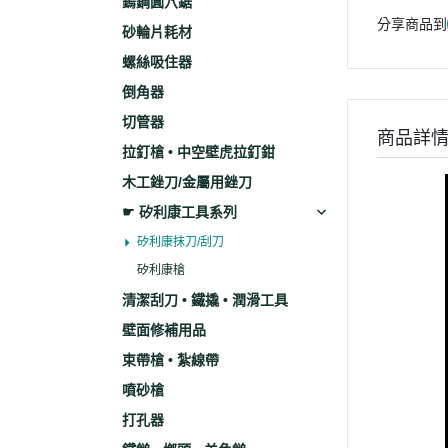
鎢鋼圓穴鋸
分享商品到
砂輪片耗材
螺絲吸住器
倒角器
切管器
商品詳
拉釘槍 • 中空壁虎拉釘鉗
木工銼刀/金屬用銼刀
☛ 矽利康工具系列
矽利康抹刀/刮刀
矽利康槍
清潔刮刀 • 鐵撬 • 潤滑工具
壁面修補用品
束帶槍 • 紮線帶
噴砂槍
打孔器