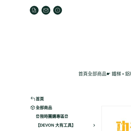
首頁
全部商品
☛ 鐵梯 • 
家用折疊梯
鋁製工作梯
首頁
全部商品
⏰限時團購專區⏰
【DEVON 大有工具】