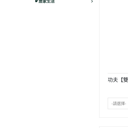
☛居家生活
功夫【雙
-請選擇-