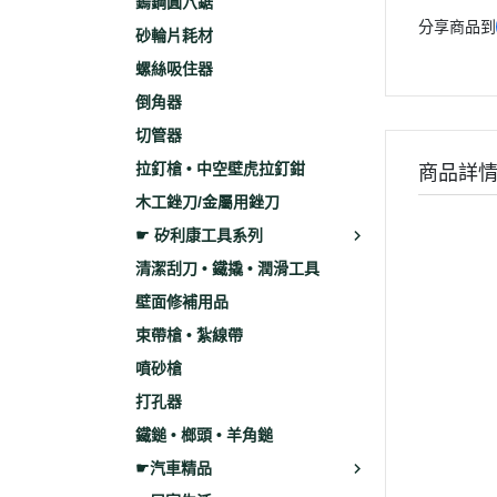
鎢鋼圓穴鋸
分享商品到
砂輪片耗材
螺絲吸住器
倒角器
切管器
拉釘槍 • 中空壁虎拉釘鉗
商品詳
木工銼刀/金屬用銼刀
☛ 矽利康工具系列
清潔刮刀 • 鐵撬 • 潤滑工具
壁面修補用品
束帶槍 • 紮線帶
噴砂槍
打孔器
鐵鎚 • 榔頭 • 羊角鎚
☛汽車精品