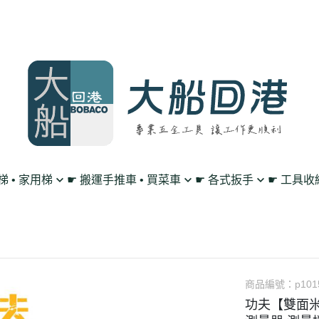
鋁梯 • 家用梯
☛ 搬運手推車 • 買菜車
☛ 各式扳手
☛ 工具收
買菜購物車
單向 棘輪扳手
工作腰帶 • 工具掛
平板車/烏龜車
雙向 棘輪扳手
工具包 • 工具箱 •
L型平板手推車
搖頭 棘輪扳手
零件收納盤 • 放置
高載重手推車系列
扳手套裝組 • 工具組
透明無塵背包
商品編號：
p101
功夫【雙面米
多層工作推車
套筒 工具扳手