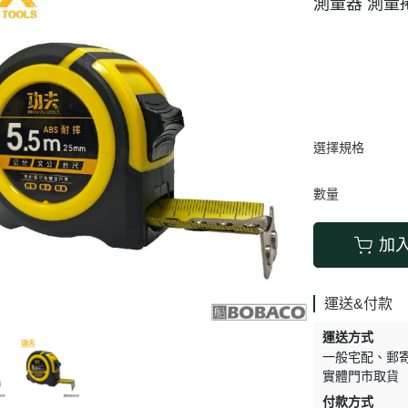
測量器 測量
搬運器 • 搬運工具
六角 • 球型 • 星型扳手
選擇規格
數量
加
運送&付款
運送方式
一般宅配
郵
實體門市取貨
付款方式