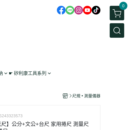
0
納
☛ 矽利康工具系列
鉤
矽利康抹刀/刮刀
 工具收納
矽利康槍
尺規 • 測量儀器
架
5243323573
尺】公分+文公+台尺 家用捲尺 測量尺