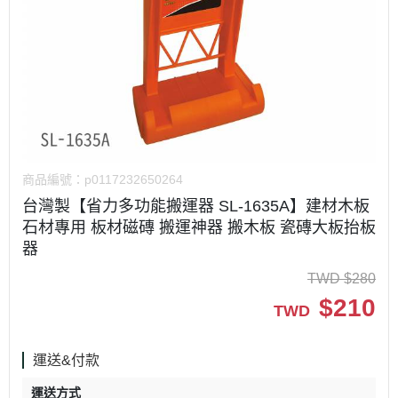
商品編號：
p0117232650264
台灣製【省力多功能搬運器 SL-1635A】建材木板
石材專用 板材磁磚 搬運神器 搬木板 瓷磚大板抬板
器
TWD
$
280
$
210
TWD
運送&付款
運送方式