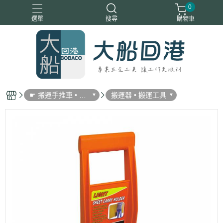
0
選單
搜尋
購物車
☛ 搬運手推車 • 買
搬運器 • 搬運工具
菜車